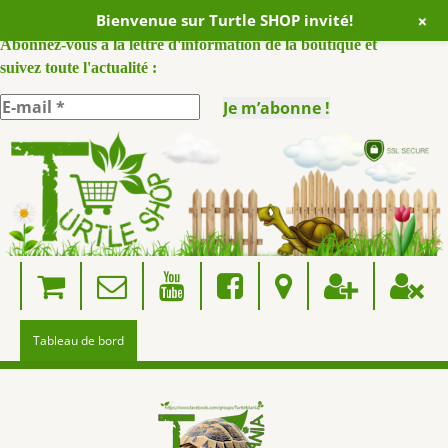
+
Bienvenue sur Turtle SHOP invité!
ABONNEZ VOUS A NOTRE NEWSLETTER :
Abonnez-vous à la lettre d'information de la boutique et
suivez toute l'actualité :
Skip
to
content
Tableau de bord