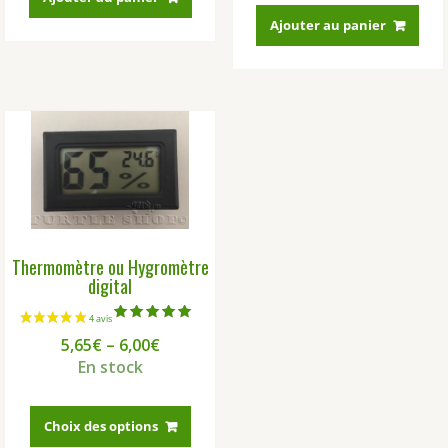
Ajouter au panier
Thermomètre ou Hygromètre
digital
Note
5,65
€
–
6,00
€
5.00
sur 5
En stock
Ce
produit
Choix des options
a