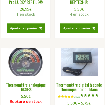
Pro LUCKY REPTILE®
REPTECH®
28,95
€
5,50
€
1 en stock
4 en stock
Ajouter au panier
Ajouter au panier
Thermomètre analogique
Thermomètre digital à sonde
TRIXIE®
thermique noir ou blanc
5,50
€
Note
Rupture de stock
5,50
€
–
5,75
€
5.00