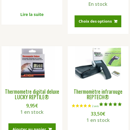
sur 5
En stock
Ce
Lire la suite
prod
Choix des options
a
4 avis
plus
vari
Les
opti
peu
être
choi
sur
la
Thermometre digital deluxe
Thermomètre infrarouge
pag
LUCKY REPTILE®
REPTECH®
du
prod
9,95
€
Note
1 en stock
33,50
€
5.00
sur 5
1 en stock
Ajouter au panier