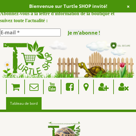
+
Bienvenue sur Turtle SHOP invité!
ABONNEZ VOUS A NOTRE NEWSLETTER :
Abonnez-vous à la lettre d'information de la boutique et
suivez toute l'actualité :
Skip
to
content
Tableau de bord