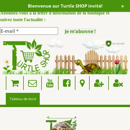
+
Bienvenue sur Turtle SHOP invité!
ABONNEZ VOUS A NOTRE NEWSLETTER :
Abonnez-vous à la lettre d'information de la boutique et
suivez toute l'actualité :
Skip
to
content
Tableau de bord