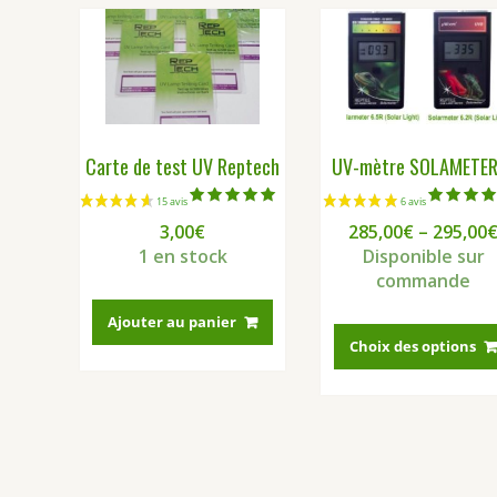
Carte de test UV Reptech
UV-mètre SOLAMETE
Note
Note
3,00
€
285,00
€
–
295,00
5.00
5.00
sur 5
sur 5
1 en stock
Disponible sur
commande
Ajouter au panier
Choix des options