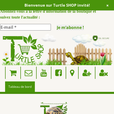
+
Bienvenue sur Turtle SHOP invité!
ABONNEZ VOUS A NOTRE NEWSLETTER :
Abonnez-vous à la lettre d'information de la boutique et
suivez toute l'actualité :
Skip
to
content
Tableau de bord