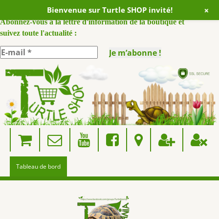
+
Bienvenue sur Turtle SHOP invité!
ABONNEZ VOUS A NOTRE NEWSLETTER :
Abonnez-vous à la lettre d'information de la boutique et
suivez toute l'actualité :
Skip
to
content
Tableau de bord