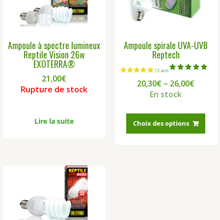
Ampoule à spectre lumineux
Ampoule spirale UVA-UVB
Reptile Vision 26w
Reptech
EXOTERRA®
Note
21,00
€
20,30
€
–
26,00
€
5.00
Rupture de stock
sur 5
En stock
Ce
Lire la suite
prod
Choix des options
a
plus
vari
Les
opti
peu
être
choi
sur