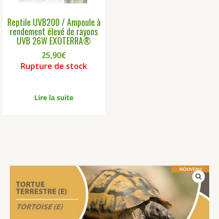
la
Reptile UVB200 / Ampoule à
pag
rendement élevé de rayons
du
UVB 26W EXOTERRA®
prod
25,90
€
Rupture de stock
Lire la suite