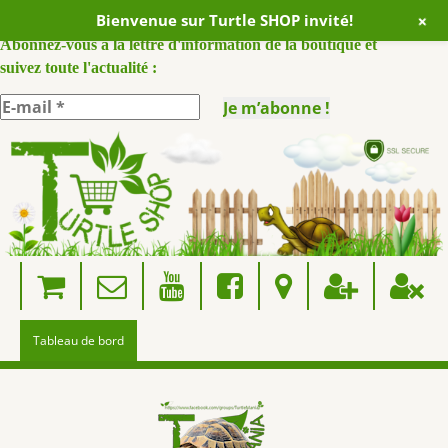
+
Bienvenue sur Turtle SHOP invité!
ABONNEZ VOUS A NOTRE NEWSLETTER :
Abonnez-vous à la lettre d'information de la boutique et
suivez toute l'actualité :
Skip
to
content
Tableau de bord