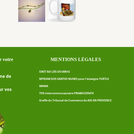
 votre
MENTIONS LÉGALES
SIRET 841 255 474 00014
me de
MYRIAM DOS SANTOS NUNES pour l’enseigne TURTLE
MANIA
ur vos
TVA intercommunautaire FR64841255474
Greffe du Tribunal de Commerce de AIX-EN-PROVENCE
2 avis