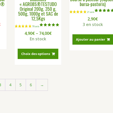
DO®
« AGROBS®TESTUDO
bursa-pastoris)
Original 200g, 350 g,
500g, 1000g et SAC de
Note
12,5Kgs
2,90
€
5.00
sur 5
k
3 en stock
Note
4,90
€
–
74,00
€
5.00
sur 5
En stock
Ajouter au panier
76 avis
Ce
produit
Choix des options
a
plusieurs
variations.
Les
options
3
4
5
6
→
peuvent
être
choisies
sur
la