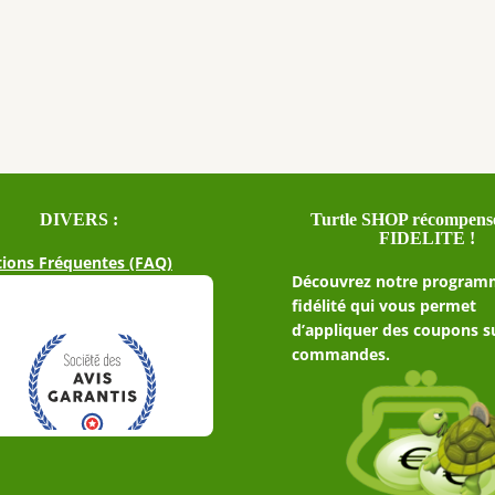
page
du
produit
DIVERS :
Turtle SHOP récompense
FIDELITE !
ions Fréquentes (FAQ)
Découvrez notre program
fidélité qui vous permet
d’appliquer des coupons s
commandes.
2 avis