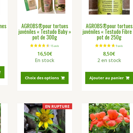
être
choisies
sur
la
nes
AGROBS®pour tortues
AGROBS®pour tortues
page
juvéniles « Testudo Baby »
juvéniles « Testudo Fibre
du
pot de 300g
pot de 250g
produit
16,50
€
8,50
€
En stock
2 en stock
Ce
produit
Choix des options
Ajouter au panier
a
plusieurs
variations.
Les
EN RUPTURE
options
peuvent
être
choisies
1 avis