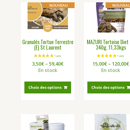
NOUVEAU
NOUVEA
Granulés Tortue Terrestre
MAZURI Tortoise Diet
(E) St Laurent
340g, 11,33kgs
3,50
€
–
59,40
€
15,00
€
–
120,00
€
En stock
En stock
Ce
produit
Choix des options
Choix des options
a
plusieurs
variations.
Les
options
peuvent