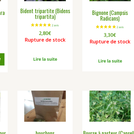
sur
la
Bident tripartite (Bidens
ara
Bignone (Campsis
tripartita)
page
Radicans)
du
produit
2,80
€
3,30
€
Rupture de stock
Rupture de stock
Lire la suite
Lire la suite
our
bouchons
Bourse à pasteur (Capsel