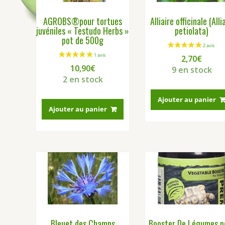
AGROBS®pour tortues
Alliaire officinale (Alli
juvéniles « Testudo Herbs »
petiolata)
pot de 500g
2,70
€
10,90
€
9 en stock
2 en stock
Ajouter au panier
Ajouter au panier
Bleuet des Champs
Booster De Légumes p