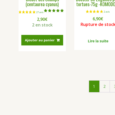
(centaurea cyanus)
tortues-75g -KOMO
Note
6,90
€
2,90
€
5.00
sur 5
Rupture de stoc
2 en stock
Ajouter au panier
Lire la suite
17 avis
1
2