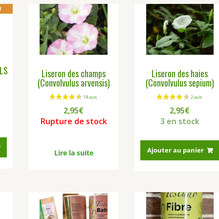
U
 LS
Liseron des champs
Liseron des haies
(Convolvulus arvensis)
(Convolvulus sepium)
2,95
€
2,95
€
Rupture de stock
3 en stock
Ce
produit
Ajouter au panier
Lire la suite
a
plusieurs
variations.
Les
options
peuvent