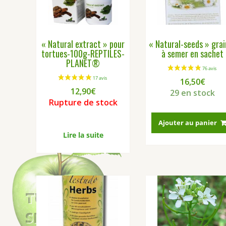
être
choisies
sur
la
« Natural extract » pour
« Natural-seeds » grai
page
tortues-100g-REPTILES-
à semer en sachet
du
PLANET®
produit
16,50
€
12,90
€
29 en stock
Rupture de stock
Ajouter au panier
Lire la suite
1 avis