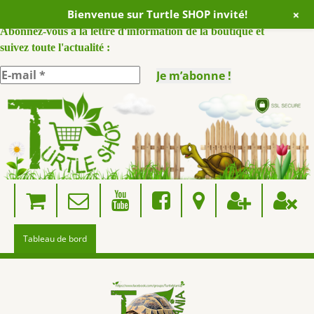
+
Bienvenue sur Turtle SHOP invité!
ABONNEZ VOUS A NOTRE NEWSLETTER :
Abonnez-vous à la lettre d'information de la boutique et
suivez toute l'actualité :
Skip
to
content
Tableau de bord