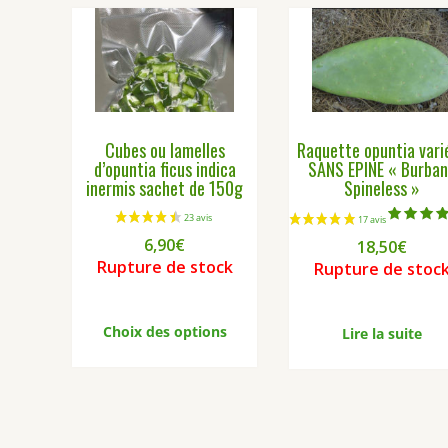
Cubes ou lamelles
Raquette opuntia vari
d’opuntia ficus indica
SANS EPINE « Burba
inermis sachet de 150g
Spineless »
Note
6,90
€
18,50
€
5.00
sur 
Rupture de stock
Rupture de stoc
Ce
produit
Choix des options
Lire la suite
a
plusieurs
variations.
Les
options