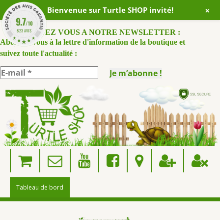
+
Bienvenue sur Turtle SHOP invité!
9.7
/10
823 AVIS
ABONNEZ VOUS A NOTRE NEWSLETTER :
Abonnez-vous à la lettre d'information de la boutique et
suivez toute l'actualité :
Skip
to
content
Tableau de bord