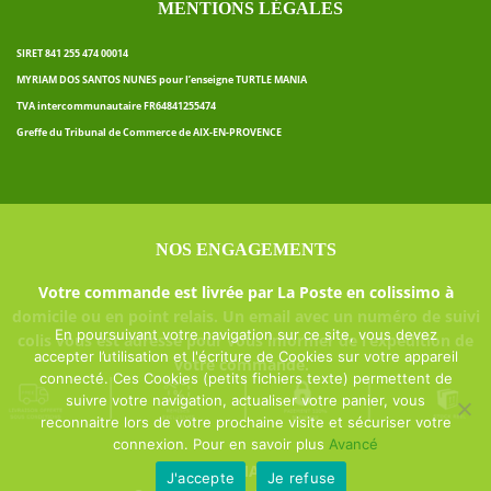
MENTIONS LÉGALES
SIRET 841 255 474 00014
MYRIAM DOS SANTOS NUNES pour l’enseigne TURTLE MANIA
TVA intercommunautaire FR64841255474
Greffe du Tribunal de Commerce de AIX-EN-PROVENCE
NOS ENGAGEMENTS
Votre commande est livrée par La Poste en colissimo à
domicile ou en point relais. Un email avec un numéro de suivi
En poursuivant votre navigation sur ce site, vous devez
colis vous est adressé pour vous informer de l’expédition de
accepter l’utilisation et l'écriture de Cookies sur votre appareil
votre commande.
connecté. Ces Cookies (petits fichiers texte) permettent de
suivre votre navigation, actualiser votre panier, vous
reconnaitre lors de votre prochaine visite et sécuriser votre
connexion. Pour en savoir plus
Avancé
Turtle MANIA ©
J'accepte
Je refuse