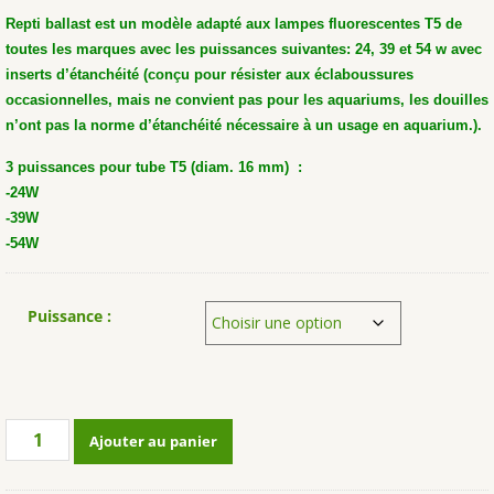
Repti ballast est un modèle adapté aux lampes fluorescentes T5 de
toutes les marques avec les puissances suivantes: 24, 39 et 54 w avec
inserts d’étanchéité (conçu pour résister aux éclaboussures
occasionnelles, mais ne convient pas pour les aquariums, les douilles
n’ont pas la norme d’étanchéité nécessaire à un usage en aquarium.).
3 puissances pour tube T5 (diam. 16 mm) :
-24W
-39W
-54W
Puissance :
quantité
Ajouter au panier
de
Ballast