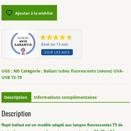
Reptiles-
Planet
Ajouter à la wishlist
pour
tube
T5
:
24W,
Basé sur 13 avis
39W
VOIR LES AVIS
et
54W
UGS :
ND
Catégorie :
Ballast tubes fluorescents (néons) UVA-
UVB T5-T8
Description
Informations complémentaires
Description
Repti ballast est un modèle adapté aux lampes fluorescentes T5 de