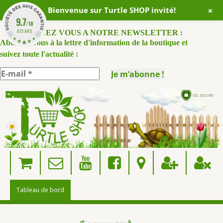
+
Bienvenue sur Turtle SHOP invité!
9.7
/10
823 AVIS
ABONNEZ VOUS A NOTRE NEWSLETTER :
Abonnez-vous à la lettre d'information de la boutique et
suivez toute l'actualité :
Skip
to
content
Tableau de bord