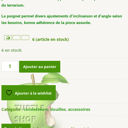
du terrarium.
Le poignet permet divers ajustements d’inclinaison et d’angle selon
les besoins, bonne adhérence de la pince assurée.
6 (article en stock)
6 en stock
quantité
Ajouter au panier
de
Pince
de
fixation
Ajouter à la wishlist
"Thermo
Socket
CLAMP"
Catégorie :
connecteurs, douilles, accessoires
LUCKY
REPTILE®