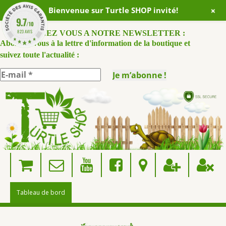
+
Bienvenue sur Turtle SHOP invité!
9.7
/10
823 AVIS
ABONNEZ VOUS A NOTRE NEWSLETTER :
Abonnez-vous à la lettre d'information de la boutique et
suivez toute l'actualité :
Skip
to
content
Tableau de bord