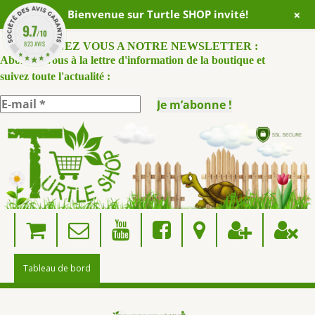
+
Bienvenue sur Turtle SHOP invité!
9.7
/10
823 AVIS
ABONNEZ VOUS A NOTRE NEWSLETTER :
Abonnez-vous à la lettre d'information de la boutique et
suivez toute l'actualité :
Skip
to
content
Tableau de bord