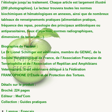
l’étiologie jusqu’au traitement. Chaque article est largement illustré
(200 photographies). Le lecteur trouvera toutes les normes
biochimiques et hématologiques en annexes, ainsi que de nombreux
tableaux de renseignements pratiques (alimentation pratique,
fréquence des repas, posologie des principaux antibiotiques ou
antiparasitaires, lieux d’injection, normes radiographiques,
dimensions de terrarium…).
Biographie de l’auteur :
Le Dr Lionel Schilliger est vétérinaire, membre du GENAC, de la
Société Herpétologique de France, de l’Association Française de
Terrariophilie et de l’Association of Reptilian and Amphibians
Veterinarians. Il est vétérinaire délégué à la Fédération
FRANCOPHONE D’Étude et de Protection des Tortues.
Détails sur le produit :
Broché:
224 pages
Editeur :
Med’Com
Collection :
Guides pratiques
Langue :
Français