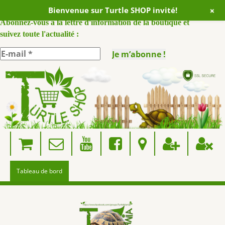
+
Bienvenue sur Turtle SHOP invité!
ABONNEZ VOUS A NOTRE NEWSLETTER :
Abonnez-vous à la lettre d'information de la boutique et
suivez toute l'actualité :
Skip
to
content
Tableau de bord