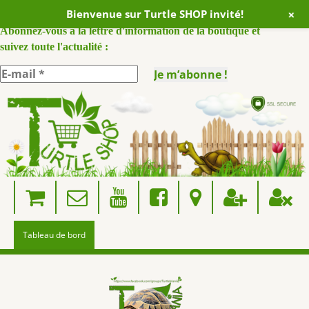
+
Bienvenue sur Turtle SHOP invité!
ABONNEZ VOUS A NOTRE NEWSLETTER :
Abonnez-vous à la lettre d'information de la boutique et
suivez toute l'actualité :
Skip
to
content
Tableau de bord