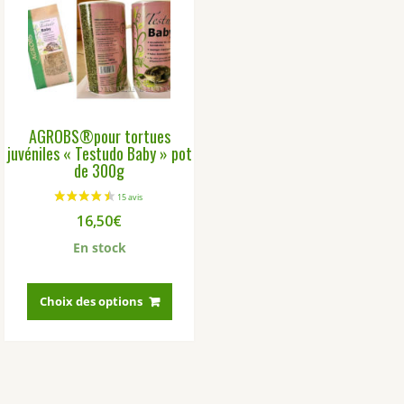
AGROBS®pour tortues
juvéniles « Testudo Baby » pot
de 300g
16,50
€
En stock
Ce
produit
Choix des options
a
plusieurs
variations.
Les
options