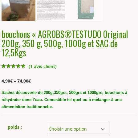
bouchons « AGROBS®TESTUDO Original
200g, 350 g, 500g, 1000g et SAC de
12,5Kgs
(
1
avis client)
Noté
1
5.00
sur
5 basé sur
notation client
4,90
€
–
74,00
€
Sachet découverte de 200g,350grs, 500grs et 1000grs, bouchons à
réhydrater dans l’eau. Comestible tel quel ou à mélanger à une
alimentation traditionnelle.
poids :