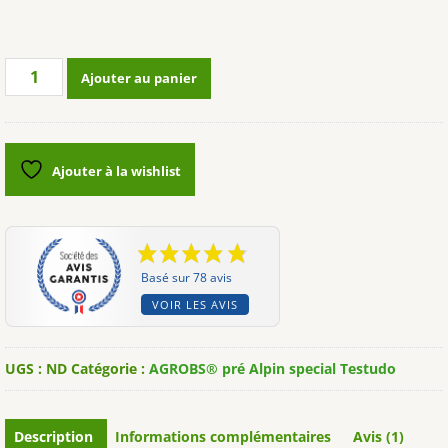
quantité
Ajouter au panier
de
bouchons
"AGROBS®TESTUDO
Original
Ajouter à la wishlist
200g,
350
g,
500g,
1000g
Basé sur 78 avis
et
VOIR LES AVIS
SAC
de
12,5Kgs
UGS :
ND
Catégorie :
AGROBS® pré Alpin special Testudo
Description
Informations complémentaires
Avis (1)