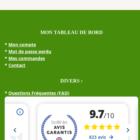
peuvent
être
choisies
sur
MON TABLEAU DE BORD
la
page
*
Mon compte
du
*
Mot de passe perdu
produit
*
Mes commandes
*
Contact
DIVERS :
*
Questions Fréquentes (FAQ)