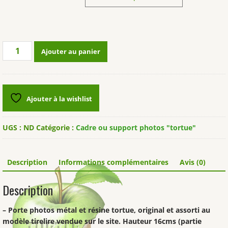
quantité
Ajouter au panier
de
Cadre
ou
support
Ajouter à la wishlist
photos
tortue
UGS :
ND
Catégorie :
Cadre ou support photos "tortue"
Description
Informations complémentaires
Avis (0)
Description
– Porte photos métal et résine tortue, original et assorti au
modèle tirelire vendue sur le site. Hauteur 16cms (partie