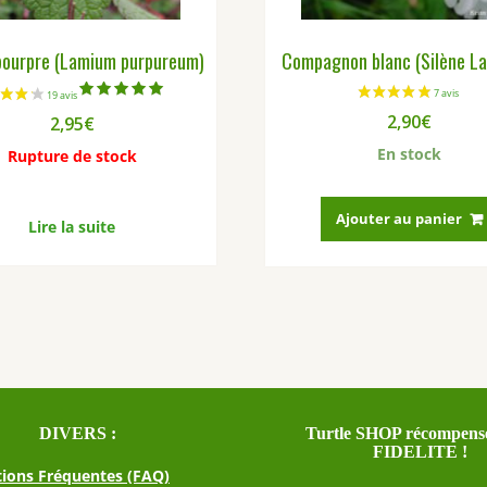
pourpre (Lamium purpureum)
Compagnon blanc (Silène Lat
Note
2,90
€
2,95
€
5.00
sur 5
En stock
Rupture de stock
Ajouter au panier
Lire la suite
DIVERS :
Turtle SHOP récompense
FIDELITE !
ions Fréquentes (FAQ)