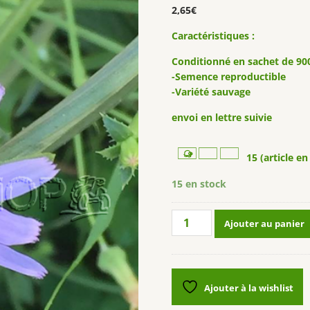
5 basé sur
2,65
€
notation client
Caractéristiques :
Conditionné en sachet de 90
-Semence reproductible
-Variété sauvage
envoi en lettre suivie
15 (article en
15 en stock
quantité
Ajouter au panier
de
Chicorée
sauvage
(Cichorium
Ajouter à la wishlist
intybus
L)