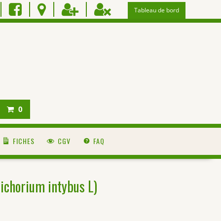
Tableau de bord
0
FICHES
CGV
FAQ
ichorium intybus L)