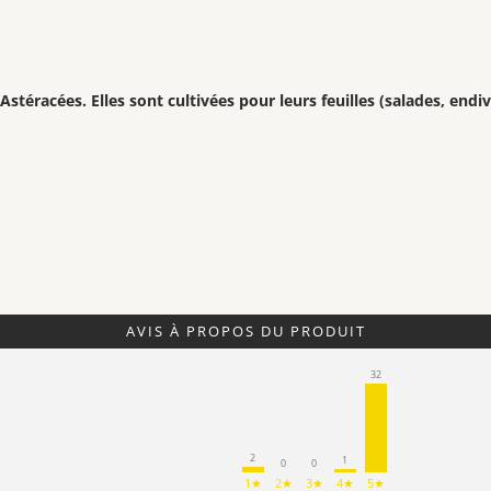
stéracées. Elles sont cultivées pour leurs feuilles (salades, endi
AVIS À PROPOS DU PRODUIT
32
2
1
0
0
1★
2★
3★
4★
5★