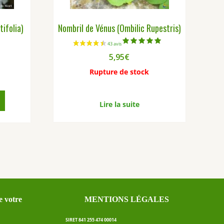
ifolia)
Nombril de Vénus (Ombilic Rupestris)
Note
5,95
€
5.00
sur 5
Rupture de stock
Lire la suite
 votre
MENTIONS LÉGALES
SIRET 841 255 474 00014