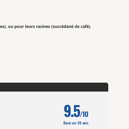
ves), ou pour leurs racines (succédané de café).
9.5
/10
Basé sur 35 avis