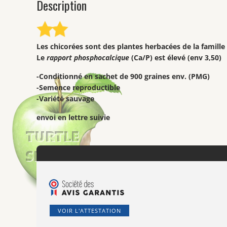
Description
Les chicorées sont des plantes herbacées de la famille A
Le
rapport phosphocalcique
(Ca/P) est élevé (env 3,50)
-Conditionné en sachet de 900 graines env. (PMG)
-Semence reproductible
-Variété sauvage
envoi en lettre suivie
VOIR L'ATTESTATION