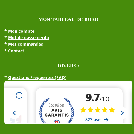
choi
sur
MON TABLEAU DE BORD
la
pag
*
Mon compte
du
*
Mot de passe perdu
prod
*
Mes commandes
*
Contact
DIVERS :
*
Questions Fréquentes (FAQ)