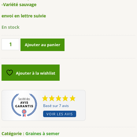
-Variété sauvage
envoi en lettre suivie
En stock
quantité
Ajouter au panier
de
Compagnon
blanc
(Silène
Ajouter à la wishlist
Latifolia)
Basé sur 7 avis
VOIR LES AVIS
Catégorie :
Graines à semer