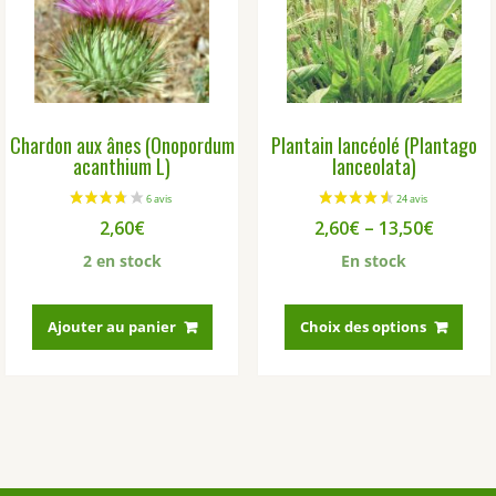
Chardon aux ânes (Onopordum
Plantain lancéolé (Plantago
acanthium L)
lanceolata)
2,60
€
2,60
€
–
13,50
€
2 en stock
En stock
Ce
prod
Ajouter au panier
Choix des options
a
plus
vari
Les
opti
peu
être