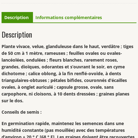
Description
Informations complémentaires
Description
Plante vivace, velue, glanduleuse dans le haut, verdâtre ; tiges
de 50 cm à 1 mètre, rameuses ; feuilles ovales ou ovales-
lancéolées, ondulées ; fleurs blanches, rarement roses,
grandes, dioïques, odorantes et s’ouvrant le soir, en cyme
dichotome ; calice oblong, à la fin renflé-ovoïde, à dents
triangulaires-obtuses ; pétales bifides, couronnés d’écailles
ovales, à onglet auriculé ; capsule grosse, ovale, sans
carpophore, ni cloisons, à 10 dents dressées ; graines planes
sur le dos.
Conseils de semis :
En germination rapide, maintenez les semences dans une
humidité constante (pas mouillée) avec des températures
d’environ + 20 ° C [68 ° F]. Les graines doivent être recouvertes