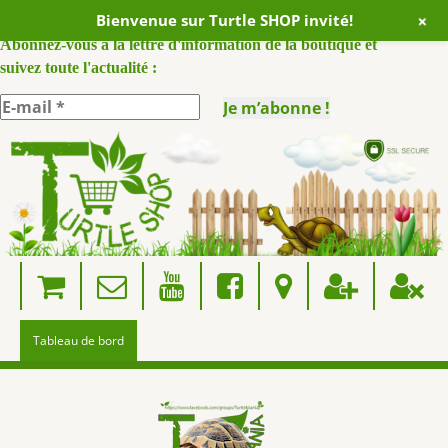
+
Bienvenue sur Turtle SHOP invité!
ABONNEZ VOUS A NOTRE NEWSLETTER :
Abonnez-vous à la lettre d'information de la boutique et
suivez toute l'actualité :
Skip
to
content
Tableau de bord