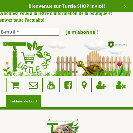
+
Bienvenue sur Turtle SHOP invité!
ABONNEZ VOUS A NOTRE NEWSLETTER :
Abonnez-vous à la lettre d'information de la boutique et
suivez toute l'actualité :
Skip
to
content
Tableau de bord