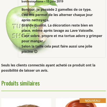
bordestephane
–
15 juin 2019
Bonjour, Je possède 2 gamelles de ce type.
Ceci me permet de les alterner chaque jour
après nettoyage.
Grande qualité. La décoration reste bien en
place, même après lavage au Lave Vaisselle.
C’est sobre, propre et ma tortue adore y grimper
pour manger.
Selon la taille cela peut faire aussi une jolie
piscine 🙂
Seuls les clients connectés ayant acheté ce produit ont la
possibilité de laisser un avis.
Produits similaires
NOUVEAU