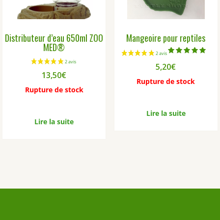
choisies
sur
la
Distributeur d’eau 650ml ZOO
Mangeoire pour reptiles
page
MED®
du
produit
Note
5,20
€
5.00
sur 5
13,50
€
Rupture de stock
Rupture de stock
Lire la suite
Lire la suite