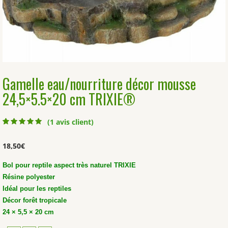
Gamelle eau/nourriture décor mousse
24,5×5.5×20 cm TRIXIE®
(
1
avis client)
Noté
1
5.00
sur
5 basé sur
notation client
18,50
€
Bol pour reptile aspect très naturel TRIXIE
Résine polyester
Idéal pour les reptiles
Décor forêt tropicale
24 × 5,5 × 20 cm