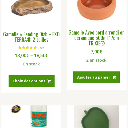
Gamelle Avec bord arrondi en
Gamelle « Feeding Dish » EXO
céramique 500ml 17cm
TERRA® 2 tailles
TRIXIE®
7,90
€
13,00
€
–
18,50
€
2 en stock
En stock
Ce
Ajouter au panier
produit
Choix des options
a
plusieurs
variations.
Les
options
peuvent
être