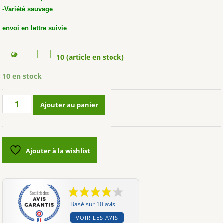
-Variété sauvage
envoi en lettre suivie
10 (article en stock)
10 en stock
quantité
Ajouter au panier
de
Grande
ortie
(Urtica
Ajouter à la wishlist
dioica)
Basé sur 10 avis
VOIR LES AVIS