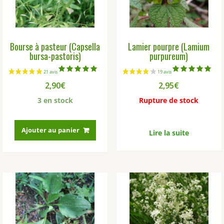
Bourse à pasteur (Capsella
Lamier pourpre (Lamium
bursa-pastoris)
purpureum)
Note
Note
2,90
€
2,95
€
5.00
5.00
sur 5
sur 5
3 en stock
Rupture de stock
Ajouter au panier
Lire la suite