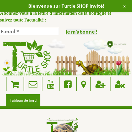
+
Bienvenue sur Turtle SHOP invité!
ABONNEZ VOUS A NOTRE NEWSLETTER :
Abonnez-vous à la lettre d'information de la boutique et
suivez toute l'actualité :
Skip
to
content
Tableau de bord