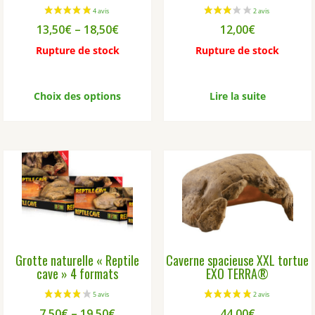
13,50
€
–
18,50
€
12,00
€
Rupture de stock
Rupture de stock
Ce
produit
Choix des options
Lire la suite
a
plusieurs
variations.
Les
options
peuvent
être
choisies
sur
la
Grotte naturelle « Reptile
Caverne spacieuse XXL tortue
page
cave » 4 formats
EXO TERRA®
du
produit
7,50
€
–
19,50
€
44,00
€