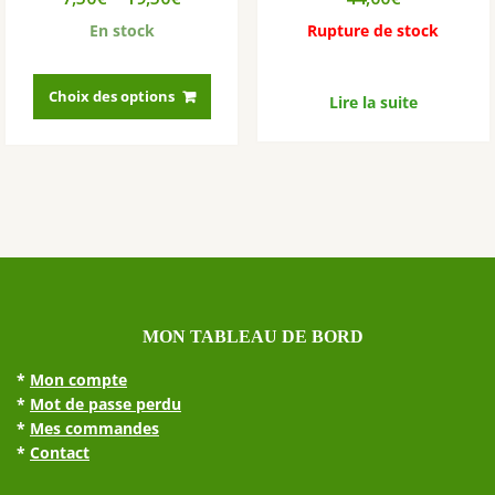
En stock
Rupture de stock
Ce
produit
Choix des options
Lire la suite
a
plusieurs
variations.
Les
options
peuvent
être
choisies
sur
MON TABLEAU DE BORD
la
page
*
Mon compte
du
*
Mot de passe perdu
produit
*
Mes commandes
*
Contact