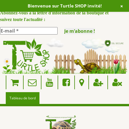
+
Bienvenue sur Turtle SHOP invité!
ABONNEZ VOUS A NOTRE NEWSLETTER :
Abonnez-vous à la lettre d'information de la boutique et
suivez toute l'actualité :
Skip
to
content
Tableau de bord