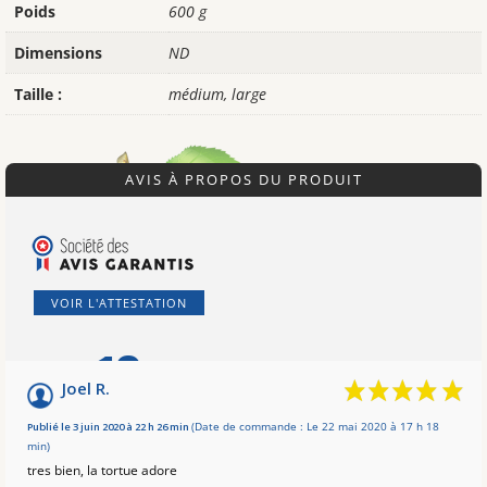
Poids
600 g
Dimensions
ND
Taille :
médium, large
AVIS À PROPOS DU PRODUIT
VOIR L'ATTESTATION
10
/10
Joel R.
Basé sur 2 avis
Publié le 3 juin 2020 à 22 h 26 min
(Date de commande : Le 22 mai 2020 à 17 h 18
min)
tres bien, la tortue adore