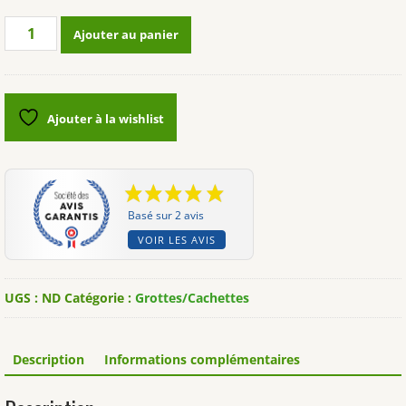
quantité
Ajouter au panier
de
Grotte
en
résine
Ajouter à la wishlist
TRIXIE®
2
tailles
Basé sur 2 avis
VOIR LES AVIS
UGS :
ND
Catégorie :
Grottes/Cachettes
Description
Informations complémentaires