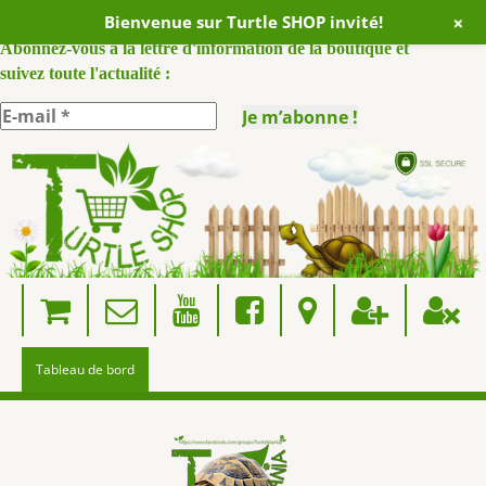
+
Bienvenue sur Turtle SHOP invité!
ABONNEZ VOUS A NOTRE NEWSLETTER :
Abonnez-vous à la lettre d'information de la boutique et
suivez toute l'actualité :
Skip
to
content
Tableau de bord