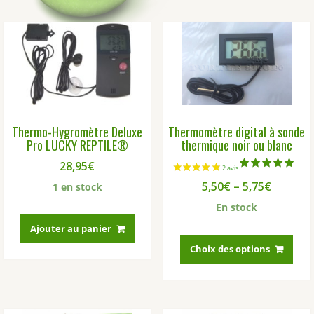
Thermo-Hygromètre Deluxe
Thermomètre digital à sonde
Pro LUCKY REPTILE®
thermique noir ou blanc
28,95
€
Note
5,50
€
–
5,75
€
5.00
1 en stock
sur 5
En stock
Ajouter au panier
Ce
prod
Choix des options
a
plus
vari
Les