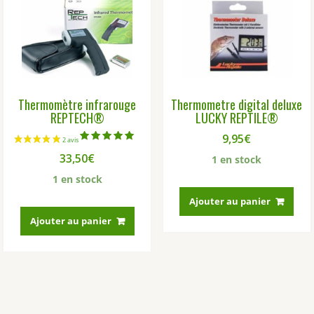
opti
peu
être
choi
sur
la
Thermomètre infrarouge
Thermometre digital deluxe
pag
REPTECH®
LUCKY REPTILE®
du
prod
9,95
€
Note
33,50
€
5.00
1 en stock
sur 5
1 en stock
Ajouter au panier
Ajouter au panier