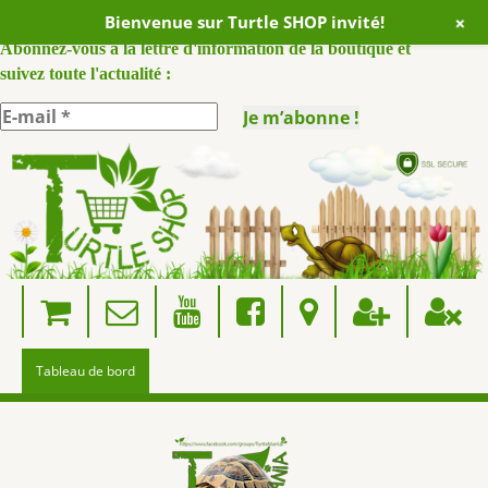
+
Bienvenue sur Turtle SHOP invité!
ABONNEZ VOUS A NOTRE NEWSLETTER :
Abonnez-vous à la lettre d'information de la boutique et
suivez toute l'actualité :
Skip
to
content
Tableau de bord