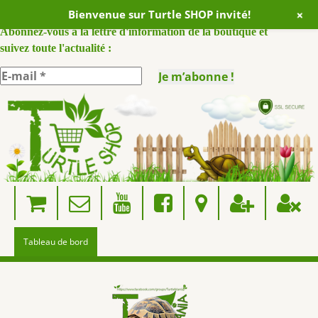
+
Bienvenue sur Turtle SHOP invité!
ABONNEZ VOUS A NOTRE NEWSLETTER :
Abonnez-vous à la lettre d'information de la boutique et
suivez toute l'actualité :
Skip
to
content
Tableau de bord