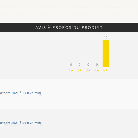
AVIS À PROPOS DU PRODUIT
10
0
0
0
0
1★
2★
3★
4★
5★
octobre 2021 à 21 h 24 min)
octobre 2021 à 21 h 24 min)