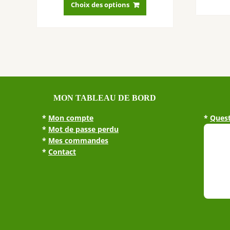
produit
Choix des options
a
plusieurs
variations.
Les
options
peuvent
être
choisies
MON TABLEAU DE BORD
sur
la
*
Mon compte
*
Quest
page
*
Mot de passe perdu
du
*
Mes commandes
produit
*
Contact