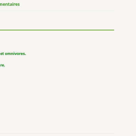
mentaires
 et omnivores.
re.