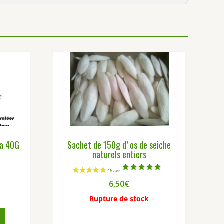
ia 40G
Sachet de 150g d’ os de seiche
naturels entiers
Note
6,50
€
5.00
sur 5
Rupture de stock