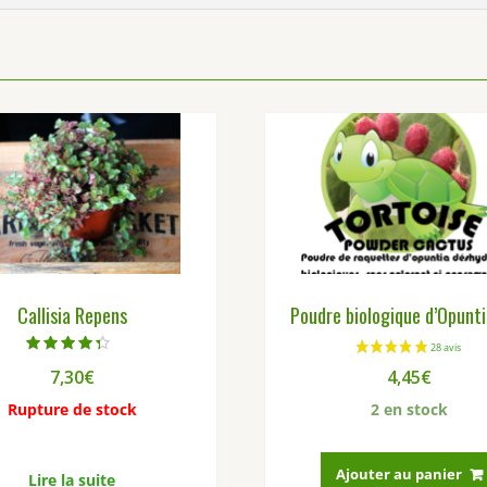
Callisia Repens
Poudre biologique d’Opunt
Note
4,45
€
7,30
€
4.00
sur 5
2 en stock
Rupture de stock
Ajouter au panier
Lire la suite