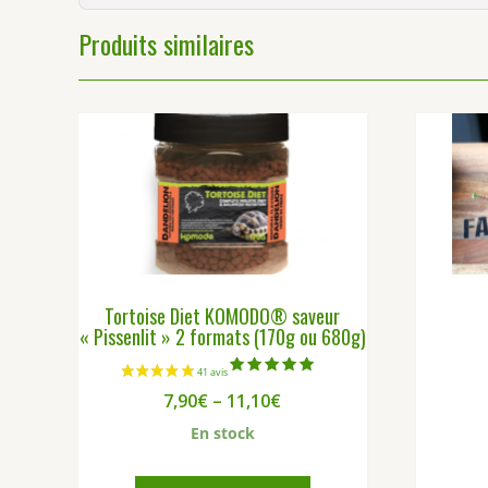
Produits similaires
Tortoise Diet KOMODO® saveur
« Pissenlit » 2 formats (170g ou 680g)
Note
7,90
€
–
11,10
€
5.00
sur 5
En stock
Ce