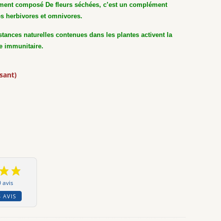
iment composé De fleurs séchées, c’est un complément
les herbivores et omnivores.
bstances naturelles contenues dans les plantes activent la
me immunitaire.
isant)
 avis
 AVIS