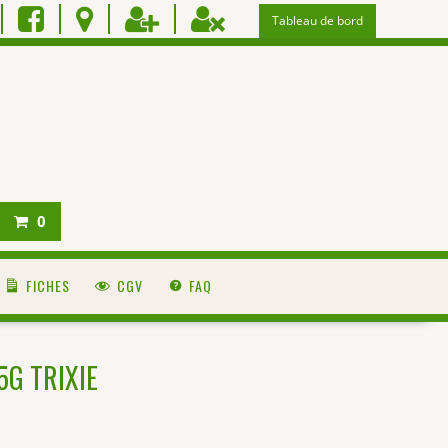
Tableau de bord
0
FICHES
CGV
FAQ
75G TRIXIE