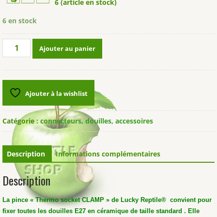
6 (article en stock)
6 en stock
quantité
Ajouter au panier
de
Pince
de
fixation
Ajouter à la wishlist
"Thermo
Socket
CLAMP"
Catégorie :
connecteurs, douilles, accessoires
LUCKY
REPTILE®
Description
Informations complémentaires
Description
La pince « Thermo socket CLAMP » de Lucky Reptile® convient pour
fixer toutes les douilles E27 en céramique de taille standard .
Elle