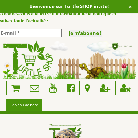
+
Bienvenue sur Turtle SHOP invité!
ABONNEZ VOUS A NOTRE NEWSLETTER :
Abonnez-vous à la lettre d'information de la boutique et
suivez toute l'actualité :
Skip
to
content
Tableau de bord