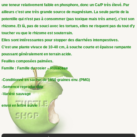
une teneur relativement faible en phosphore, donc un Ca/P très élevé. Par
ailleurs c’est une très grande source de magnésium. La seule partie de la
potentille qui n’est pas à consommer (pas toxique mais très amer), c’est son
rhizome. Et là, pas de souci avec les tortues, elles ne risquent pas du tout d’y
toucher vu que le rhizome est souterrain.
Elles sont intéressantes pour stopper des diarrhées intempestives.
C’est une plante vivace de 10-40 cm, à souche courte et épaisse rampante
poussant généralement en terrain acide.
Feuilles composées palmées.
Famille : Famille du rosier – Rosaceae
-Conditionné en sachet de 1850 graines env. (PMG)
-Semence reproductible
-Variété sauvage
envoi en lettre suivie