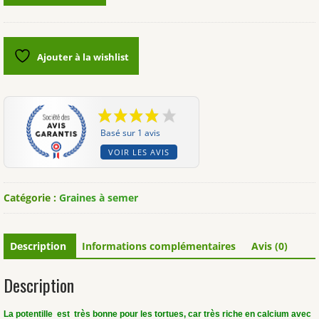
Potentille
dressée
(Potentilla
Ajouter à la wishlist
erecta)
Basé sur 1 avis
VOIR LES AVIS
Catégorie :
Graines à semer
Description
Informations complémentaires
Avis (0)
Description
La potentille est très bonne pour les tortues, car très riche en calcium avec