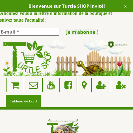
+
Bienvenue sur Turtle SHOP invité!
ABONNEZ VOUS A NOTRE NEWSLETTER :
Abonnez-vous à la lettre d'information de la boutique et
suivez toute l'actualité :
Skip
to
content
Tableau de bord