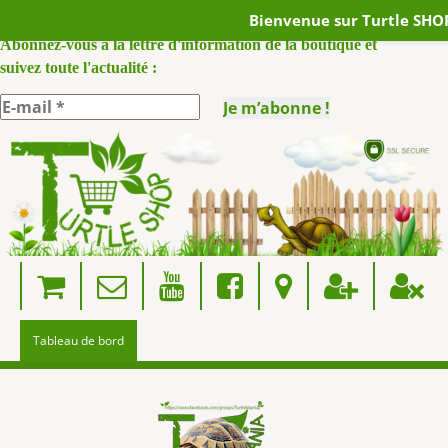
Bienvenue sur Turtle SHOP
ABONNEZ VOUS A NOTRE NEWSLETTER :
Abonnez-vous à la lettre d'information de la boutique et
suivez toute l'actualité :
Skip
to
content
Tableau de bord