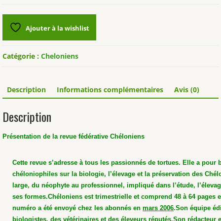
Chéloniens
n°11
Ajouter à la wishlist
Catégorie :
Cheloniens
Description
Informations complémentaires
Avis (0)
Description
Présentation de la revue fédérative Chéloniens
Cette revue s’adresse à tous les passionnés de tortues. Elle a pour 
chéloniophiles sur la biologie, l’élevage et la préservation des Chél
large, du néophyte au professionnel, impliqué dans l’étude, l’élevag
ses formes.
Chéloniens est trimestrielle et comprend 48 à 64 pages 
numéro a été envoyé chez les abonnés en
mars 2006
.
Son équipe édi
biologistes, des vétérinaires et des éleveurs réputés.
Son rédacteur e