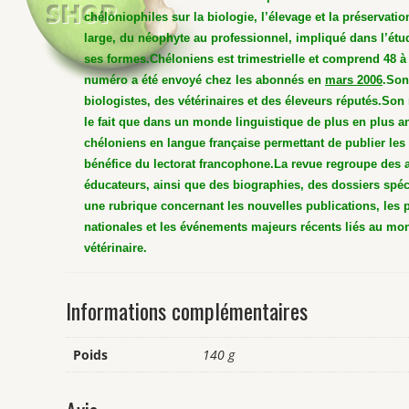
chéloniophiles sur la biologie, l’élevage et la préservati
large, du néophyte au professionnel, impliqué dans l’étud
ses formes.
Chéloniens est trimestrielle et comprend 48 à
numéro a été envoyé chez les abonnés en
mars 2006
.
Son
biologistes, des vétérinaires et des éleveurs réputés.
Son 
le fait que dans un monde linguistique de plus en plus a
chéloniens en langue française permettant de publier les a
bénéfice du lectorat francophone.
La revue regroupe des a
éducateurs, ainsi que des biographies, des dossiers spéci
une rubrique concernant les nouvelles publications, les 
nationales et les événements majeurs récents liés au mo
vétérinaire.
Informations complémentaires
Poids
140 g