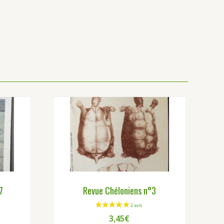
7
Revue Chéloniens n°3
3,45
€