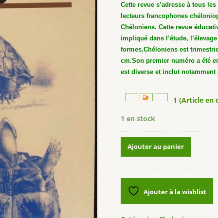
Cette revue s’adresse à tous les
lecteurs francophones chélonioph
Chéloniens. Cette revue éducativ
impliqué dans l’étude, l’élevage
formes.
Chéloniens est trimestri
cm.
Son premier numéro a été e
est diverse et inclut notamment 
1 (Article en 
1 en stock
quantité
Ajouter au panier
de
Revue
Chéloniens
n°8
Ajouter à la wishlist