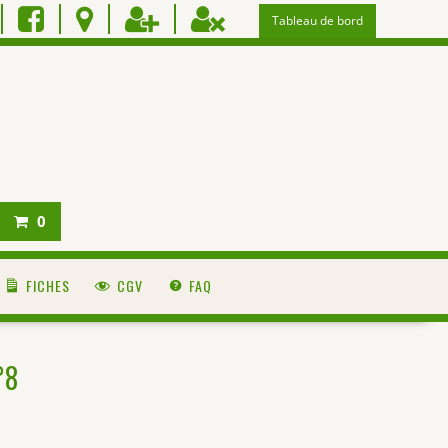
Tableau de bord
0
FICHES
CGV
FAQ
°8