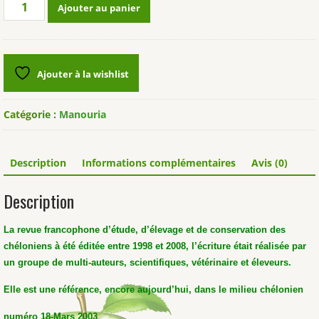
quantité
Ajouter au panier
de
Revue
"Manouria"
n°18
Ajouter à la wishlist
Numéro
spécial
Trachémyde
Catégorie :
Manouria
à
tempes
rouges
Description
Informations complémentaires
Avis (0)
Description
La revue francophone d’étude, d’élevage et de conservation des
chéloniens à été éditée entre 1998 et 2008, l’écriture était réalisée par
un groupe de multi-auteurs, scientifiques, vétérinaire et éleveurs.
Elle est une référence, encore aujourd’hui, dans le milieu chélonien
numéro 18-Mars 2003