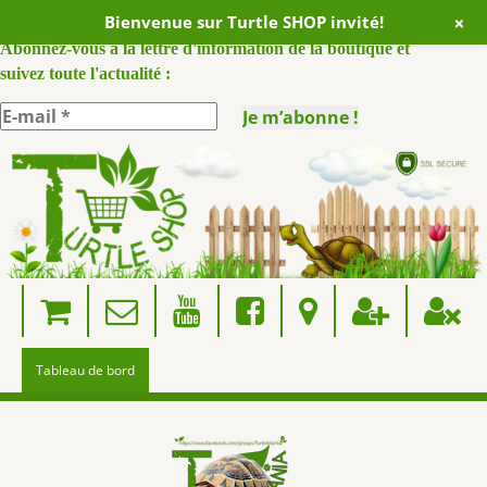
+
Bienvenue sur Turtle SHOP invité!
ABONNEZ VOUS A NOTRE NEWSLETTER :
Abonnez-vous à la lettre d'information de la boutique et
suivez toute l'actualité :
Skip
to
content
Tableau de bord