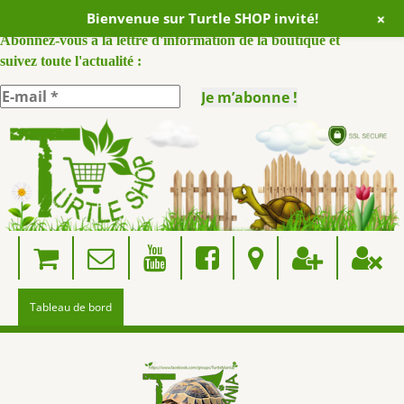
+
Bienvenue sur Turtle SHOP invité!
ABONNEZ VOUS A NOTRE NEWSLETTER :
Abonnez-vous à la lettre d'information de la boutique et
suivez toute l'actualité :
Skip
to
content
Tableau de bord