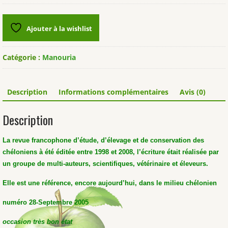
"Manouria"
n°28
Ajouter à la wishlist
Catégorie :
Manouria
Description
Informations complémentaires
Avis (0)
Description
La revue francophone d’étude, d’élevage et de conservation des
chéloniens à été éditée entre 1998 et 2008, l’écriture était réalisée par
un groupe de multi-auteurs, scientifiques, vétérinaire et éleveurs.
Elle est une référence, encore aujourd’hui, dans le milieu chélonien
numéro 28-Septembre 2005
occasion très bon état