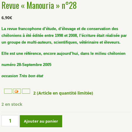
Revue « Manouria » n°28
6,90
€
La revue francophone d’étude, d’élevage et de conservation des
chéloniens à été éditée entre 1998 et 2008, l’écriture était réalisée par
un groupe de multi-auteurs, scientifiques, vétérinaire et éleveurs.
Elle est une référence, encore aujourd’hui, dans le milieu chélonien
numéro 28-Septembre 2005
occasion Très bon état
2 (Article en quantité limitée)
2 en stock
quantité
Ajouter au panier
de
Revue