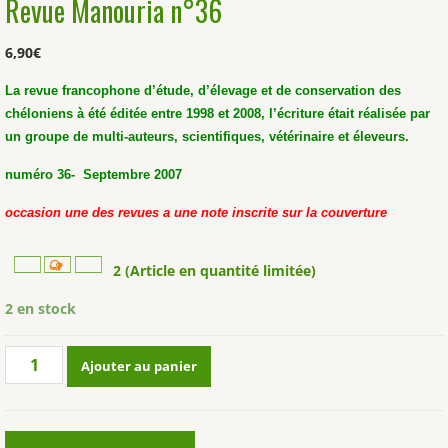
Revue Manouria n°36
6,90
€
La revue francophone d’étude, d’élevage et de conservation des
chéloniens à été éditée entre 1998 et 2008, l’écriture était réalisée par
un groupe de multi-auteurs, scientifiques, vétérinaire et éleveurs.
numéro 36- Septembre 2007
occasion une des revues a une note inscrite sur la couverture
2 (Article en quantité limitée)
2 en stock
quantité
Ajouter au panier
de
Revue
Manouria
n°36