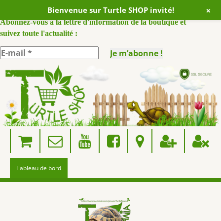
+
Bienvenue sur Turtle SHOP invité!
ABONNEZ VOUS A NOTRE NEWSLETTER :
Abonnez-vous à la lettre d'information de la boutique et
suivez toute l'actualité :
Skip
to
content
Tableau de bord