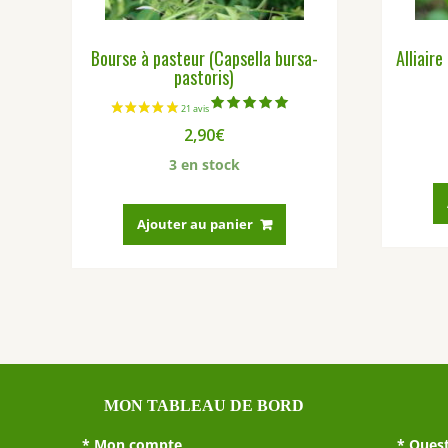
Bourse à pasteur (Capsella bursa-
Alliaire
pastoris)
Note
2,90
€
5.00
sur 5
3 en stock
Ajouter au panier
MON TABLEAU DE BORD
*
Mon compte
*
Quest