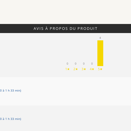
AVIS À PROPOS DU PRODUIT
4
0
0
0
0
1★
2★
3★
4★
5★
0 à 1 h 33 min)
0 à 1 h 33 min)