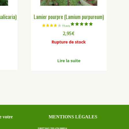
alicaria)
Lamier pourpre (Lamium purpureum)
Note
2,95
€
5.00
sur 5
Rupture de stock
Lire la suite
 votre
MENTIONS LÉGALES
SIRET 841 255 474 00014