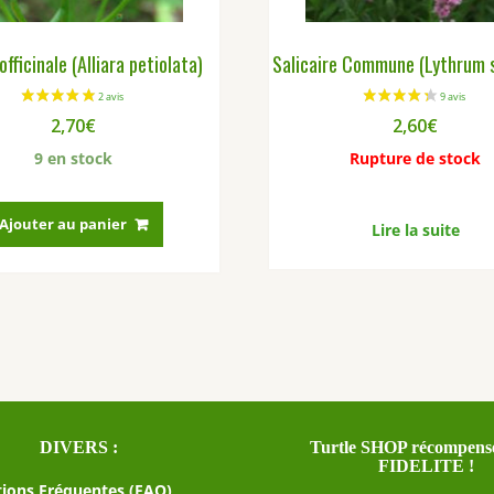
 officinale (Alliara petiolata)
Salicaire Commune (Lythrum s
2,70
€
2,60
€
9 en stock
Rupture de stock
Ajouter au panier
Lire la suite
DIVERS :
Turtle SHOP récompense
FIDELITE !
ions Fréquentes (FAQ)