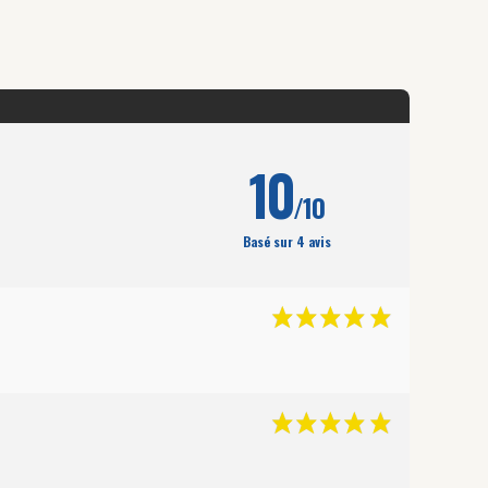
10
/10
Basé sur 4 avis