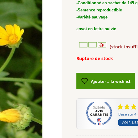
-Conditionné en sachet de 145 g
-Semence reproductible
-Variété sauvage
envoi en lettre suivie
(stock insuff
Rupture de stock
Ajouter à la wishlist
Basé sur 4 
VOIR LES