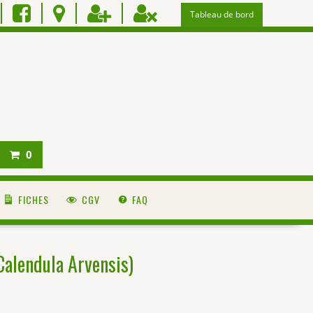
Tableau de bord
0
FICHES
CGV
FAQ
Calendula Arvensis)