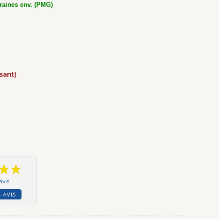
raines env. (PMG)
isant)
avis
 AVIS