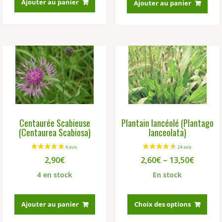
Ajouter au panier
Ajouter au panier
Centaurée Scabieuse
Plantain lancéolé (Plantago
(Centaurea Scabiosa)
lanceolata)
2,90
€
2,60
€
–
13,50
€
4 en stock
En stock
Ce
prod
Ajouter au panier
Choix des options
a