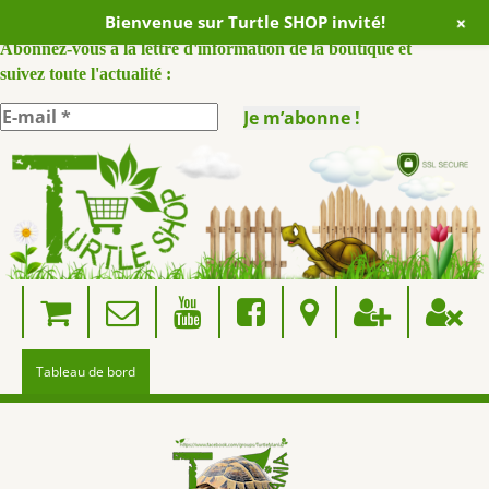
+
Bienvenue sur Turtle SHOP invité!
ABONNEZ VOUS A NOTRE NEWSLETTER :
Abonnez-vous à la lettre d'information de la boutique et
suivez toute l'actualité :
Skip
to
content
Tableau de bord