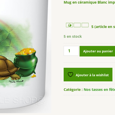
Mug en céramique Blanc imp
5 (article en 
5 en stock
quantité
Ajouter au panier
de
Tasse
Molly
"ST
Ajouter à la wishlist
PATRICK
DAY"
Catégorie :
Nos tasses en fêt