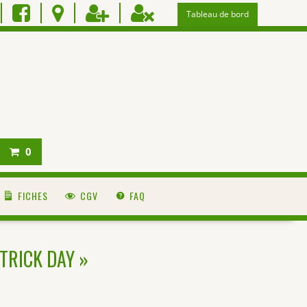
Tableau de bord
0
FICHES
CGV
FAQ
ATRICK DAY »