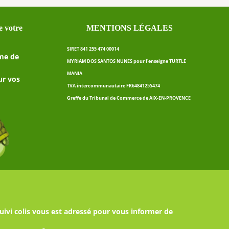
 votre
MENTIONS LÉGALES
SIRET 841 255 474 00014
me de
MYRIAM DOS SANTOS NUNES pour l’enseigne TURTLE
MANIA
ur vos
TVA intercommunautaire FR64841255474
Greffe du Tribunal de Commerce de AIX-EN-PROVENCE
uivi colis vous est adressé pour vous informer de