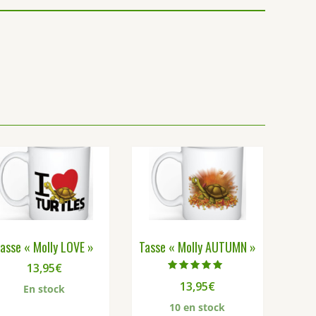
asse « Molly LOVE »
Tasse « Molly AUTUMN »
13,95
€
Note
13,95
€
5.00
En stock
sur 5
10 en stock