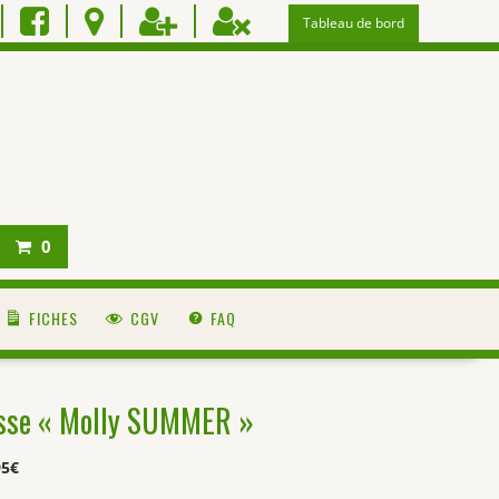
Tableau de bord
0
FICHES
CGV
FAQ
sse « Molly SUMMER »
95
€