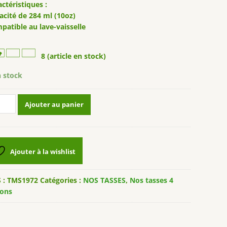
ctéristiques :
acité de 284 ml (10oz)
patible au lave-vaisselle
8 (article en stock)
n stock
ntité
Ajouter au panier
se
lly
MMER"
Ajouter à la wishlist
 :
TMS1972
Catégories :
NOS TASSES
,
Nos tasses 4
sons