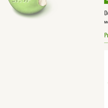
D
Mu
P