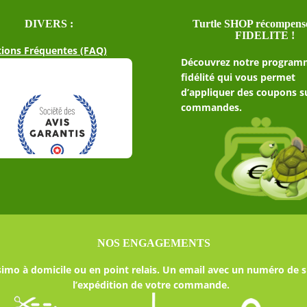
choisies
sur
DIVERS :
Turtle SHOP récompense
FIDELITE !
la
ions Fréquentes (FAQ)
page
Découvrez notre program
du
fidélité qui vous permet
produit
d’appliquer des coupons s
commandes.
NOS ENGAGEMENTS
imo à domicile ou en point relais. Un email avec un numéro de s
l’expédition de votre commande.