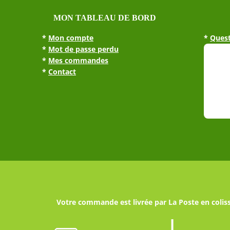
être
choisies
MON TABLEAU DE BORD
sur
la
*
Mon compte
*
Quest
page
*
Mot de passe perdu
du
*
Mes commandes
produit
*
Contact
Votre commande est livrée par La Poste en coliss