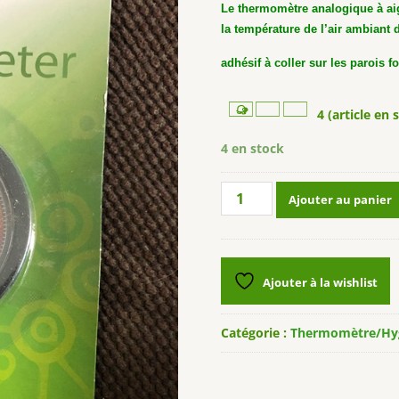
Le thermomètre analogique à aig
la température de l’air ambiant 
adhésif à coller sur les parois fo
4 (article en 
4 en stock
quantité
Ajouter au panier
de
Thermomètre
analogique
REPTECH®
Ajouter à la wishlist
Catégorie :
Thermomètre/Hy