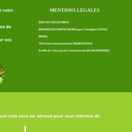
 votre
MENTIONS LÉGALES
SIRET 841 255 474 00014
me de
MYRIAM DOS SANTOS NUNES pour l’enseigne TURTLE
MANIA
ur vos
TVA intercommunautaire FR64841255474
Greffe du Tribunal de Commerce de AIX-EN-PROVENCE
uivi colis vous est adressé pour vous informer de