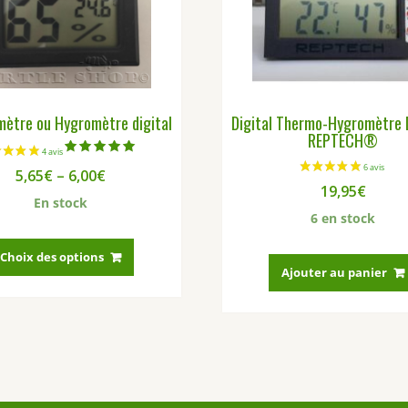
ètre ou Hygromètre digital
Digital Thermo-Hygromètre
REPTECH®
Note
5,65
€
–
6,00
€
5.00
sur 5
19,95
€
En stock
6 en stock
Ce
produit
Choix des options
Ajouter au panier
a
plusieurs
variations.
Les
options
peuvent
être