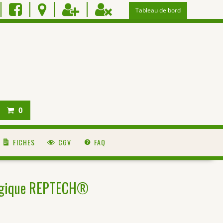
Tableau de bord
0
FICHES
CGV
FAQ
ogique REPTECH®