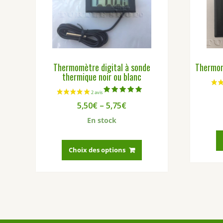
Thermomètre digital à sonde
Thermom
thermique noir ou blanc
Note
5,50
€
–
5,75
€
5.00
sur 5
En stock
Ce
produit
Choix des options
a
plusieurs
variations.
Les
options
peuvent