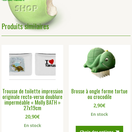
Produits similaires
Trousse de toilette impression
Brosse à ongle forme tortue
originale recto-verso doublure
ou crocodile
imperméable « Molly BATH »
2,90
€
27x19cm
En stock
20,90
€
Ce
En stock
prod
Choix des options