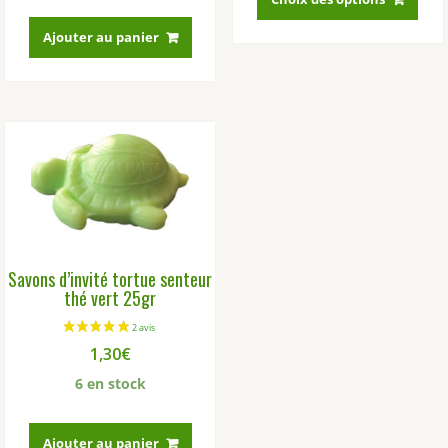
a
Ajouter au panier
plus
vari
Les
opti
peu
être
choi
sur
la
pag
du
Savons d’invité tortue senteur
prod
thé vert 25gr
1,30
€
6 en stock
Ajouter au panier