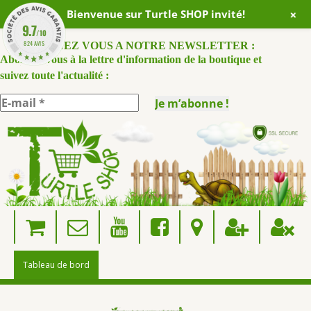
+
Bienvenue sur Turtle SHOP invité!
9.7
/10
824 AVIS
ABONNEZ VOUS A NOTRE NEWSLETTER :
Abonnez-vous à la lettre d'information de la boutique et
suivez toute l'actualité :
Skip
to
content
Tableau de bord