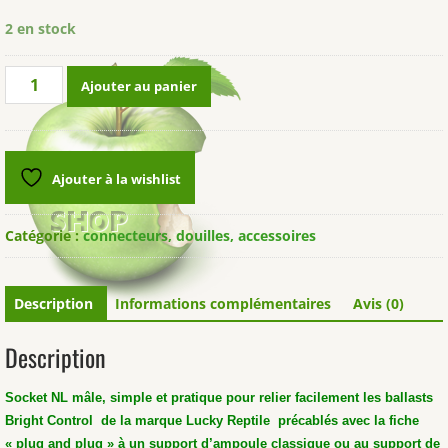
2 en stock
quantité
Ajouter au panier
de
LUCKY
REPTILE®
Thermo
Ajouter à la wishlist
Socket
Connector
Catégorie :
connecteurs, douilles, accessoires
Description
Informations complémentaires
Avis (0)
Description
Socket NL mâle, simple et pratique pour relier facilement les ballasts
Bright Control de la marque Lucky Reptile précablés avec la fiche
« plug and plug » à un support d’ampoule classique ou au support de