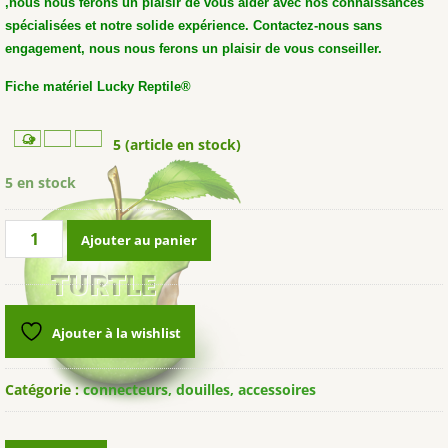
,nous nous ferons un plaisir de vous aider avec nos connaissances
spécialisées et notre solide expérience. Contactez-nous sans
engagement, nous nous ferons un plaisir de vous conseiller.
Fiche matériel Lucky Reptile®
5 (article en stock)
5 en stock
quantité
Ajouter au panier
de
LUCKY
REPTILE®
Bright
Ajouter à la wishlist
Control
Connector
Catégorie :
connecteurs, douilles, accessoires