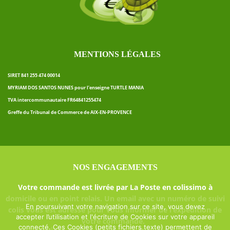
MENTIONS LÉGALES
SIRET 841 255 474 00014
MYRIAM DOS SANTOS NUNES pour l’enseigne TURTLE MANIA
TVA intercommunautaire FR64841255474
Greffe du Tribunal de Commerce de AIX-EN-PROVENCE
NOS ENGAGEMENTS
Votre commande est livrée par La Poste en colissimo à
domicile ou en point relais. Un email avec un numéro de suivi
En poursuivant votre navigation sur ce site, vous devez
colis vous est adressé pour vous informer de l’expédition de
accepter l’utilisation et l'écriture de Cookies sur votre appareil
votre commande.
connecté. Ces Cookies (petits fichiers texte) permettent de