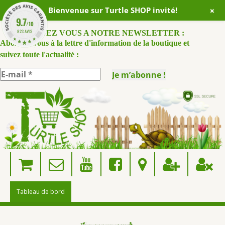
+
Bienvenue sur Turtle SHOP invité!
9.7
/10
823 AVIS
ABONNEZ VOUS A NOTRE NEWSLETTER :
Abonnez-vous à la lettre d'information de la boutique et
suivez toute l'actualité :
Skip
to
content
Tableau de bord