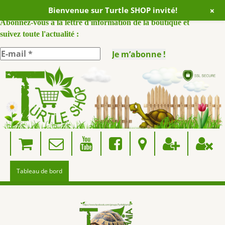
+
Bienvenue sur Turtle SHOP invité!
ABONNEZ VOUS A NOTRE NEWSLETTER :
Abonnez-vous à la lettre d'information de la boutique et
suivez toute l'actualité :
Skip
to
content
Tableau de bord