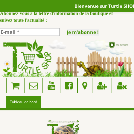
Bienvenue sur Turtle SHOP
ABONNEZ VOUS A NOTRE NEWSLETTER :
Abonnez-vous à la lettre d'information de la boutique et
suivez toute l'actualité :
Skip
to
content
Tableau de bord