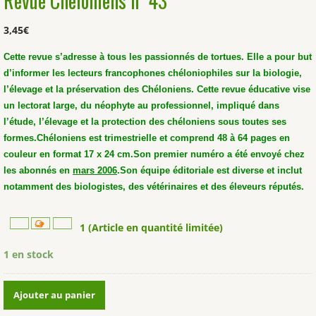
Revue Cheloniens n°43
3,45
€
Cette revue s’adresse à tous les passionnés de tortues. Elle a pour but
d’informer les lecteurs francophones chéloniophiles sur la biologie,
l’élevage et la préservation des Chéloniens. Cette revue éducative vise
un lectorat large, du néophyte au professionnel, impliqué dans
l’étude, l’élevage et la protection des chéloniens sous toutes ses
formes.
Chéloniens est trimestrielle et comprend 48 à 64 pages en
couleur en format 17 x 24 cm.
Son premier numéro a été envoyé chez
les abonnés en
mars 2006
.
Son équipe éditoriale est diverse et inclut
notamment des biologistes, des vétérinaires et des éleveurs réputés.
1 (Article en quantité limitée)
1 en stock
quantité
Ajouter au panier
de