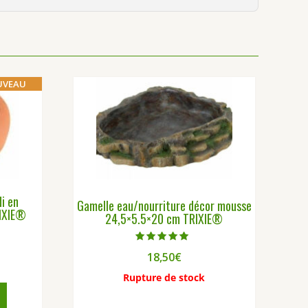
UVEAU
i en
Gamelle eau/nourriture décor mousse
IXIE®
24,5×5.5×20 cm TRIXIE®
Note
18,50
€
5.00
sur 5
Rupture de stock