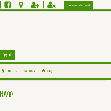
Tableau de bord
0
FICHES
CGV
FAQ
ERRA®