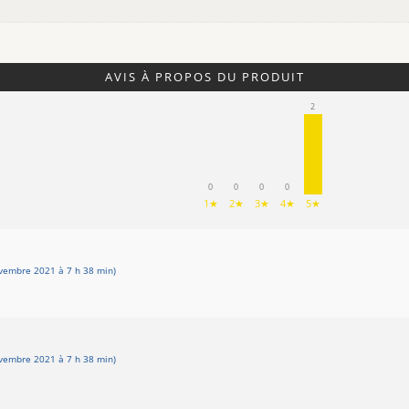
AVIS À PROPOS DU PRODUIT
2
0
0
0
0
1★
2★
3★
4★
5★
vembre 2021 à 7 h 38 min)
vembre 2021 à 7 h 38 min)