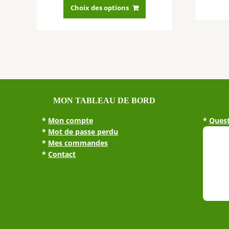
produit
Choix des options
a
plusieurs
variations.
Les
options
peuvent
être
choisies
MON TABLEAU DE BORD
sur
la
*
Mon compte
*
Quest
page
*
Mot de passe perdu
du
*
Mes commandes
produit
*
Contact