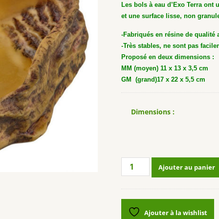
Les bols à eau d’Exo Terra ont un
et une surface lisse, non granule
-Fabriqués en résine de qualité 
-Très stables, ne sont pas facil
Proposé en deux dimensions :
MM (moyen) 11 x 13 x 3,5 cm
GM (grand)17 x 22 x 5,5 cm
Dimensions :
quantité
Ajouter au panier
de
Bol
reptile
EXO
Ajouter à la wishlist
TERRA®