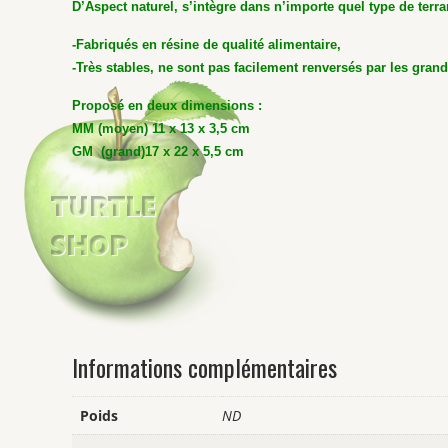
D’Aspect naturel, s’intègre dans n’importe quel type de terr
-Fabriqués en résine de qualité alimentaire,
-Très stables, ne sont pas facilement renversés par les grand
Proposé en deux dimensions :
MM (moyen) 11 x 13 x 3,5 cm
GM (grand)17 x 22 x 5,5 cm
Informations complémentaires
Poids
ND