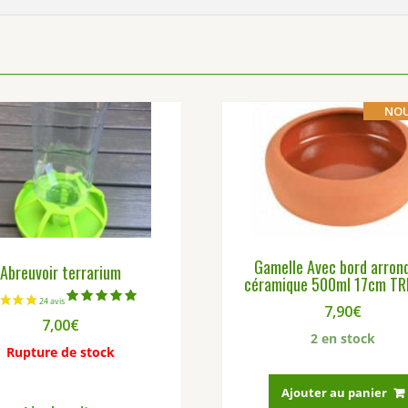
NO
Gamelle Avec bord arrond
Abreuvoir terrarium
céramique 500ml 17cm TR
7,90
€
Note
7,00
€
5.00
sur 5
2 en stock
Rupture de stock
Ajouter au panier