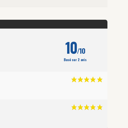
10
/10
Basé sur 2 avis