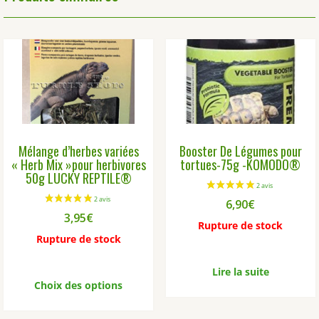
Mélange d’herbes variées
Booster De Légumes pour
« Herb Mix »pour herbivores
tortues-75g -KOMODO®
50g LUCKY REPTILE®
6,90
€
3,95
€
Rupture de stock
Rupture de stock
Ce
Lire la suite
produit
Choix des options
a
plusieurs