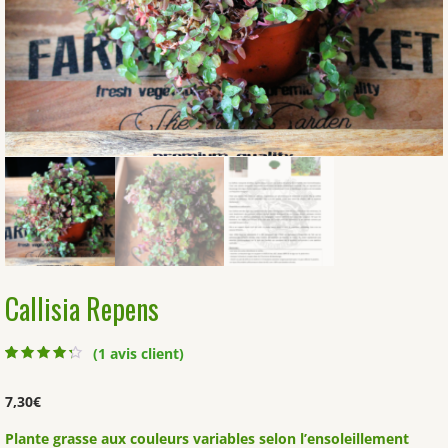
Callisia Repens
(
1
avis client)
Noté
1
4.00
sur 5
basé sur
7,30
€
notation
client
Plante grasse aux couleurs variables selon l’ensoleillement