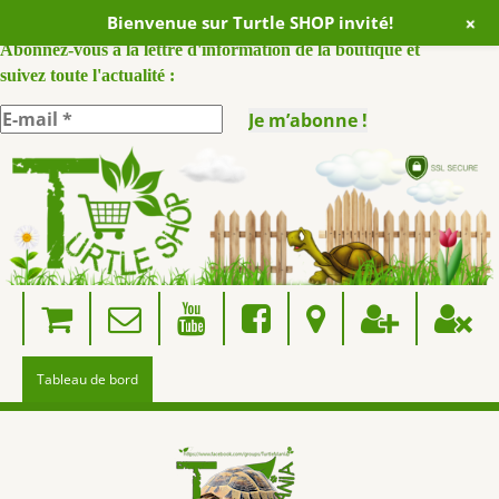
+
Bienvenue sur Turtle SHOP invité!
ABONNEZ VOUS A NOTRE NEWSLETTER :
Abonnez-vous à la lettre d'information de la boutique et
suivez toute l'actualité :
Skip
to
content
Tableau de bord