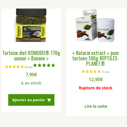
variations.
Les
options
peuvent
être
choisies
sur
la
Tortoise diet KOMODO® 170g
« Natural extract » pour
page
saveur « Banane »
tortues-100g-REPTILES-
du
PLANET®
produit
Note
7,90
€
5.00
sur 5
12,90
€
6 en stock
Rupture de stock
Ajouter au panier
Lire la suite