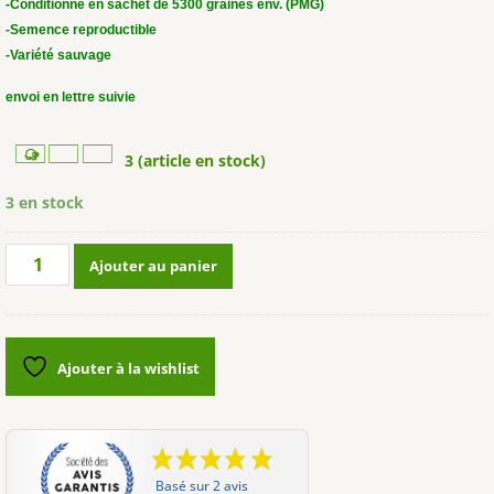
-Conditionné en sachet de 5300 graines env. (PMG)
-Semence reproductible
-Variété sauvage
envoi en lettre suivie
3 (article en stock)
3 en stock
quantité
Ajouter au panier
de
Campanule
fausse
raiponce
Ajouter à la wishlist
(campanula
rapunculoides)
Basé sur 2 avis