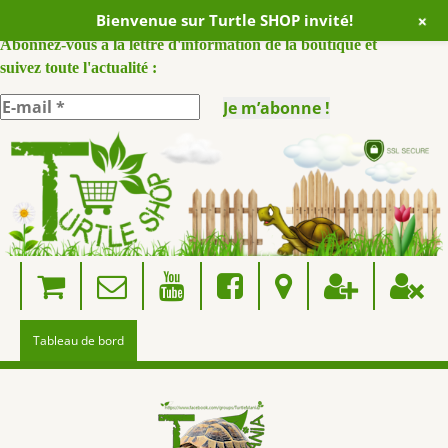
+
Bienvenue sur Turtle SHOP invité!
ABONNEZ VOUS A NOTRE NEWSLETTER :
Abonnez-vous à la lettre d'information de la boutique et
suivez toute l'actualité :
Skip
to
content
Tableau de bord