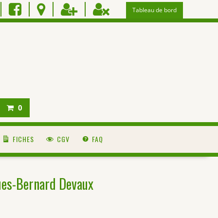
Tableau de bord
0
FICHES
CGV
FAQ
tues-Bernard Devaux