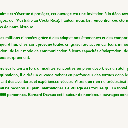
aime et s’évertue à protéger, cet ouvrage est une invitation à la découv
gos, de l’Australie au Costa-Rica), l’auteur nous fait rencontrer ces ét
s de notre histoire.
s des millions d’années grâce à des adaptations étonnantes et des compo
ujourd’hui, elles sont presque toutes en grave raréfaction car leurs milie
nation, de leur mode de communication à leurs capacités d’adaptation, de 
nous surprennent.
s sur le terrain lors d’insolites rencontres en plein désert, sur un atol
inations, il a tiré un ouvrage traitant en profondeur des tortues dans l
ontant des aventures et expériences vécues. Alors que rien ne prédestinai
ste reconnu au plan international. Le Village des tortues qu’il a fondé 
 000 personnes. Bernard Devaux est l’auteur de nombreux ouvrages consa