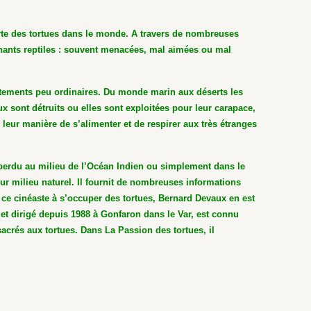
erte des tortues dans le monde. A travers de nombreuses
onnants reptiles : souvent menacées, mal aimées ou mal
rtements peu ordinaires. Du monde marin aux déserts les
ux sont détruits ou elles sont exploitées pour leur carapace,
leur manière de s’alimenter et de respirer aux très étranges
l perdu au milieu de l’Océan Indien ou simplement dans le
eur milieu naturel. Il fournit de nombreuses informations
t ce cinéaste à s’occuper des tortues, Bernard Devaux en est
et dirigé depuis 1988 à Gonfaron dans le Var, est connu
crés aux tortues. Dans La Passion des tortues, il