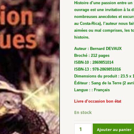
Histoire d’une passion entre un 
ouvrage est une invitation à la 
nombreuses anecdotes et excursi
au Costa-Rica), l’auteur nous fa
aimées ou mal comprises, les tor
histoire.
Auteur : Bernard DEVAUX
Broché : 212 pages
ISBN-10 : 2869851014
ISBN-13 : 978-2869851016
Dimensions du produit : 23.5 x 
Éditeur : Sang de la Terre (2 avri
Langue : : Français
Livre d’occasion bon état
En stock
quantité
Ajouter au panier
de