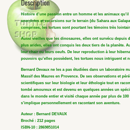
Description
Histoire d’une passion entre un homme et les animaux qu’il 
anecdotes et excursions sur le terrain (du Sahara aux Galapa
comprises, les tortues sont pourtant les témoins très lointain
Aussi vieilles que les dinosaures, elles ont survécu depui
plus arides, elles ont conquis les deux tiers de la planète. A
leur chair ou leurs oeufs. De leur reproduction à leur hiber
pouvoirs qu’elles possèdent, les tortues nous intriguent et 
Bernard Devaux ne les a pas étudiées dans un laboratoire mai
Massif des Maures en Provence. De ses observations et pérégr
scientifiques sur leur biologie et leur éthologie tout en rac
tombé amoureux et est devenu en quelques années un spéciali
dans le monde entier et visité chaque année par plus de 100
s’implique personnellement en racontant son aventure.
Auteur : Bernard DEVAUX
Broché : 212 pages
ISBN-10 : 2869851014