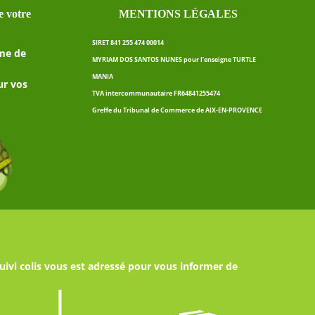
 votre
MENTIONS LÉGALES
SIRET 841 255 474 00014
me de
MYRIAM DOS SANTOS NUNES pour l’enseigne TURTLE
MANIA
ur vos
TVA intercommunautaire FR64841255474
Greffe du Tribunal de Commerce de AIX-EN-PROVENCE
uivi colis vous est adressé pour vous informer de