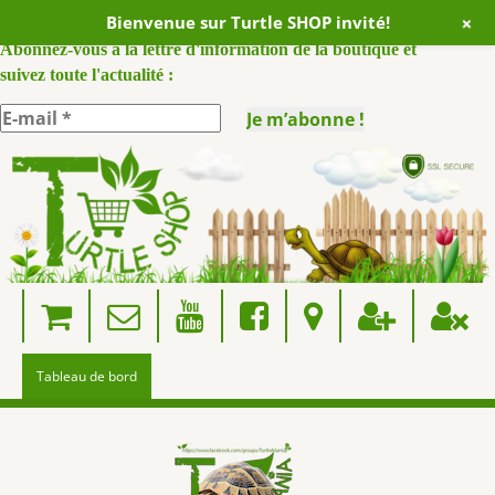
+
Bienvenue sur Turtle SHOP invité!
ABONNEZ VOUS A NOTRE NEWSLETTER :
Abonnez-vous à la lettre d'information de la boutique et
suivez toute l'actualité :
Skip
to
content
Tableau de bord