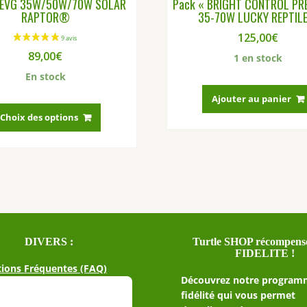
t EVG 35W/50W/70W SOLAR
Pack « BRIGHT CONTROL PR
RAPTOR®
35-70W LUCKY REPTIL
125,00
€
89,00
€
1 en stock
En stock
Ajouter au panier
Ce
produit
Choix des options
a
plusieurs
variations.
Les
options
peuvent
être
choisies
DIVERS :
Turtle SHOP récompense
sur
FIDELITE !
la
ions Fréquentes (FAQ)
Découvrez notre program
page
fidélité qui vous permet
du