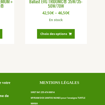
EMIUM »
Ballast EVG TRIDONIC® 35W/35-
E®
50W/70W
42,50
€
–
46,50
€
En stock
Ce
produit
Choix des options
a
plusieurs
variations.
Les
options
peuvent
être
choisies
sur
 votre
MENTIONS LÉGALES
la
page
SIRET 841 255 474 00014
du
me de
MYRIAM DOS SANTOS NUNES pour l’enseigne TURTLE
produit
MANIA