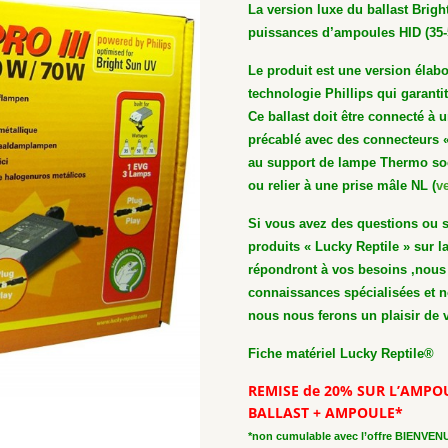
La version luxe du ballast Brigh
puissances d’ampoules HID (35-
Le produit est une version élabo
technologie Phillips qui garantit
Ce ballast doit être connecté à 
précablé avec des connecteurs «
au support de lampe Thermo sock
ou relier à une prise mâle NL (
v
Si vous avez des questions ou s
produits « Lucky Reptile » sur la
répondront à vos besoins ,nous 
connaissances spécialisées et 
nous nous ferons un plaisir de v
Fiche matériel Lucky Reptile®
REMISE de 20% SUR L’AMP
BALLAST + AMPOULE*
*non cumulable avec l’offre BIENVEN