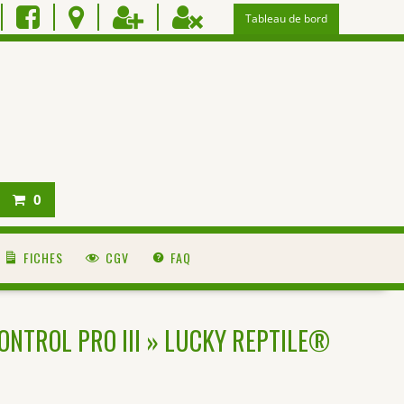
Tableau de bord
0
FICHES
CGV
FAQ
CONTROL PRO III » LUCKY REPTILE®