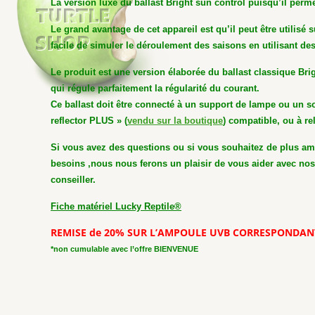
La version luxe du ballast Bright sun control puisqu’il perm
Le grand avantage de cet appareil est qu’il peut être utilisé 
facile de simuler le déroulement des saisons en utilisant d
Le produit est une version élaborée du ballast classique Brig
qui régule parfaitement la régularité du courant.
Ce ballast doit être connecté à un support de lampe ou un so
reflector PLUS » (
vendu sur la boutique
) compatible, ou à r
Si vous avez des questions ou si vous souhaitez de plus ampl
besoins ,nous nous ferons un plaisir de vous aider avec no
conseiller.
Fiche matériel Lucky Reptile®
REMISE de 20% SUR L’AMPOULE UVB CORRESPONDAN
*non cumulable avec l’offre BIENVENUE