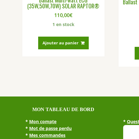
Ballast Multi-watt ECG
Ballas
(35W,50W,70W) SOLAR RAPTOR®
110,00
€
1 en stock
Ajouter au panier
MON TABLEAU DE BORD
*
Mon compte
*
Quest
*
Mot de passe perdu
*
Mes commandes