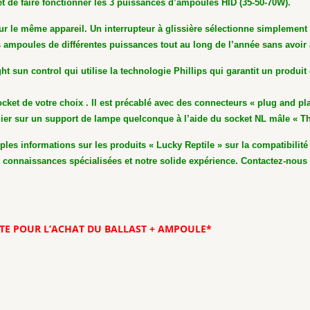
et de faire fonctionner les 3 puissances d’ampoules HID (35-50-70W).
sur le même appareil.
Un interrupteur à glissière sélectionne simplement 
es ampoules de différentes puissances tout au long de l’année sans avoir
ht sun control qui utilise la technologie Phillips qui garantit un produit
cket de votre choix . Il est précablé avec des connecteurs « plug and pl
elier sur un support de lampe quelconque à l’aide du socket NL mâle « T
es informations sur les produits « Lucky Reptile » sur la compatibilité 
s connaissances spécialisées et notre solide expérience. Contactez-nou
TE POUR L’ACHAT DU BALLAST + AMPOULE*