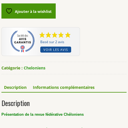
Cheloniens
n°12
Ajouter à la wishlist
Basé sur 2 avis
VOIR LES AVIS
Catégorie :
Cheloniens
Description
Informations complémentaires
Description
Présentation de la revue fédérative Chéloniens