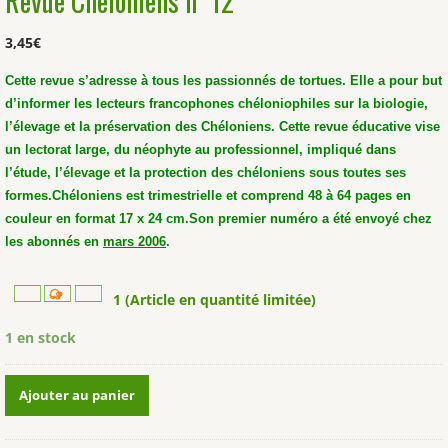
Revue Cheloniens n°12
3,45
€
Cette revue s’adresse à tous les passionnés de tortues. Elle a pour but
d’informer les lecteurs francophones chéloniophiles sur la biologie,
l’élevage et la préservation des Chéloniens. Cette revue éducative vise
un lectorat large, du néophyte au professionnel, impliqué dans
l’étude, l’élevage et la protection des chéloniens sous toutes ses
formes.
Chéloniens est trimestrielle et comprend 48 à 64 pages en
couleur en format 17 x 24 cm.
Son premier numéro a été envoyé chez
les abonnés en
mars 2006
.
1 (Article en quantité limitée)
1 en stock
quantité
Ajouter au panier
de
Revue