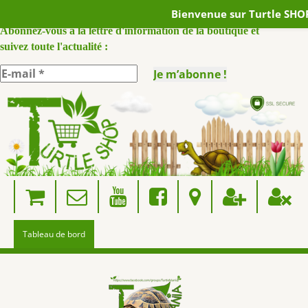
Bienvenue sur Turtle SHOP
ABONNEZ VOUS A NOTRE NEWSLETTER :
Abonnez-vous à la lettre d'information de la boutique et
suivez toute l'actualité :
Skip
to
content
Tableau de bord